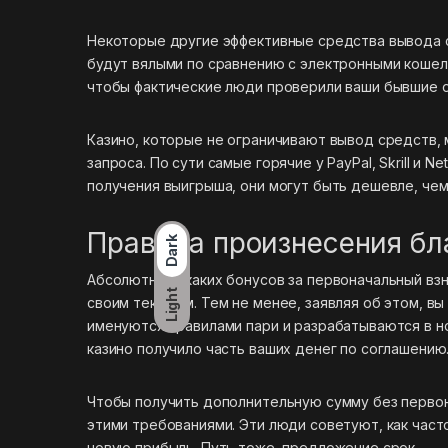
Некоторые другие эффективные средства вывода с
будут вялыми по сравнению с электронными кошель
чтобы фактические люди проверили ваши бывшие ог
Казино, которые не ограничивают вывод средств,
запроса. По сути самые горячие у PayPal, Skrill и 
получения выигрыша, они могут быть дешевле, чем 
Правила произнесения бл
Dark
Абсолютно никаких бонусов за первоначальный взно
Light
своим текущим. Тем не менее, заявляя об этом, в
именуются правилами пари и разрабатываются в но
казино получило часть ваших денег по соглашению
Чтобы получить дополнительную сумму без первона
этими требованиями. Эти люди советуют, как част
новую прибыль. Путь тоже, предложение срок.