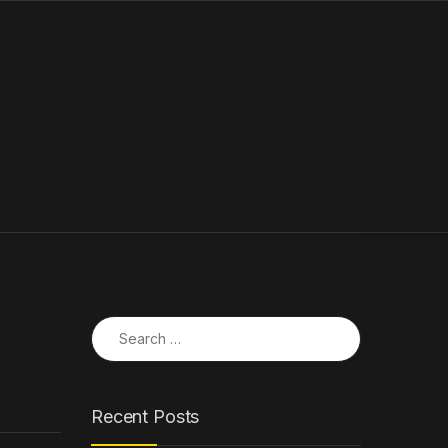
Search for:
Recent Posts