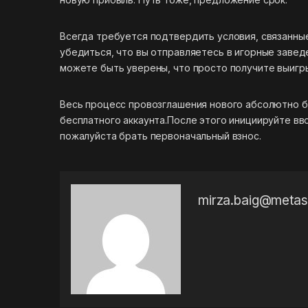
Всегда требуется подтвердить условия, связанные
убедиться, что вы отправляетесь в игорные завед
можете быть уверены, что просто получите выигр
Весь процесс провозглашения нового абсолютно бе
бесплатного аккаунта.После этого инициируйте вв
пожалуйста брать первоначальный взнос.
mirza.baig@meta