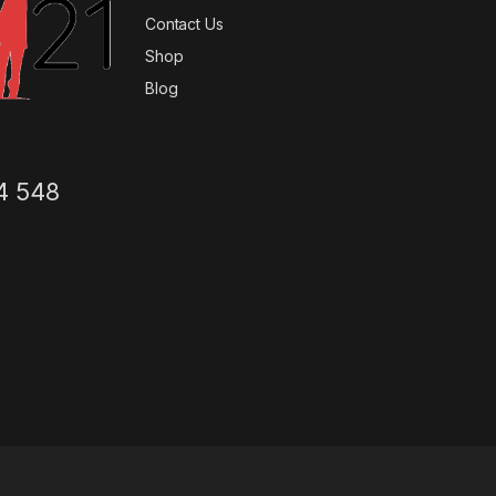
Contact Us
Shop
Blog
4 548