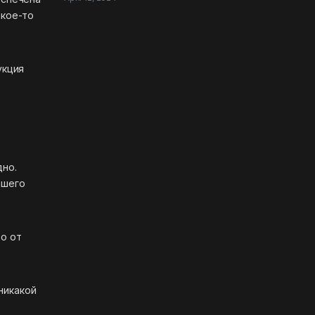
акое-то
укция
дно.
ашего
то от
никакой