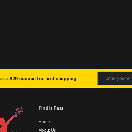
5 надежных игорных заведений в Интернете,
гранд зеркало которых вы можете играть
мобильным м
ceive
$20 coupon for first shopping
Find It Fast
Home
About Us