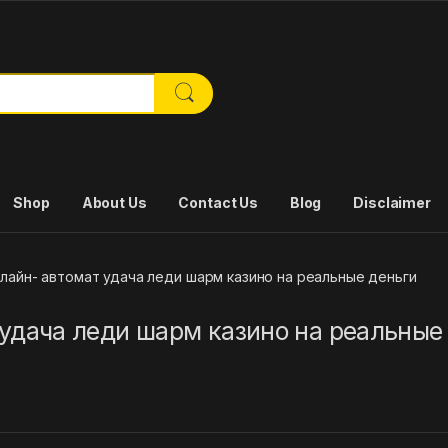
or:
Shop
About Us
Contact Us
Blog
Disclaimer
нлайн- автомат удача леди шарм казино на реальные деньги
 удача леди шарм казино на реальные